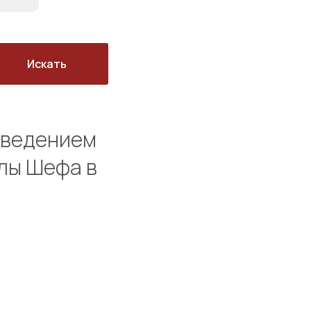
Искать
зведением
лы Шефа в