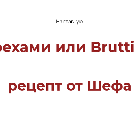
На главную
рехами или Brutti
рецепт от Шефа