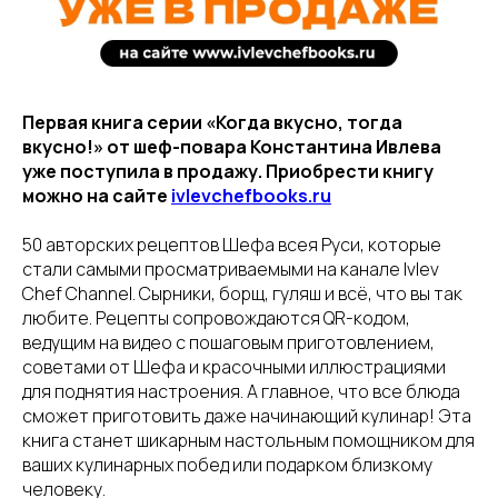
Первая книга серии «Когда вкусно, тогда
вкусно!» от шеф-повара Константина Ивлева
уже поступила в продажу. Приобрести книгу
можно на сайте
ivlevchefbooks.ru
50 авторских рецептов Шефа всея Руси, которые
стали самыми просматриваемыми на канале Ivlev
Chef Channel. Сырники, борщ, гуляш и всё, что вы так
любите. Рецепты сопровождаются QR-кодом,
ведущим на видео с пошаговым приготовлением,
советами от Шефа и красочными иллюстрациями
для поднятия настроения. А главное, что все блюда
сможет приготовить даже начинающий кулинар! Эта
книга станет шикарным настольным помощником для
ваших кулинарных побед или подарком близкому
человеку.