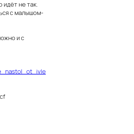
 идёт не так.
ься с малышом-
можно и с
e_nastol_ot_ivle
cf