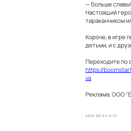
— больше славы!
Настоящий геро
тараканчиком и
Короче, в игре 
детьми, и с дру
Переходите по с
https://boomstar
va
Реклама, ООО "Б
2025-09-03 14:57