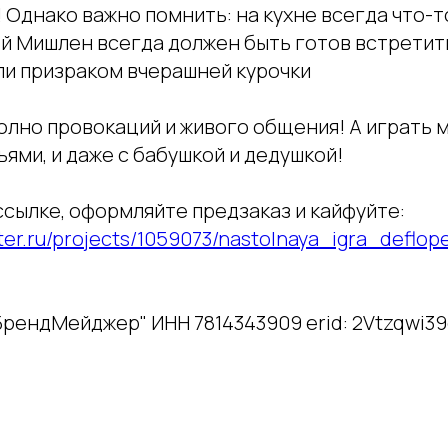
 Однако важно помнить: на кухне всегда что-то
й Мишлен всегда должен быть готов встретит
ли призраком вчерашней курочки
полно провокаций и живого общения! А играть 
зьями, и даже с бабушкой и дедушкой!
сылке, оформляйте предзаказ и кайфуйте:
ter.ru/projects/1059073/nastolnaya_igra_deflop
рендМейджер" ИНН 7814343909 erid: 2Vtzqwi39