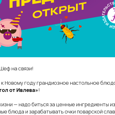
 Шеф на связи!
 к Новому году грандиозное настольное блюдо
тол от Ивлева»
!
в жизни — надо биться за ценные ингредиенты и
ные блюда и зарабатывать очки поварской сла